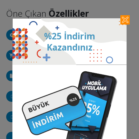
Öne Çıkan
Özellikler
Ayarlar
%25 İndirim
Mobil uygulama içi ayar paneli
Kazandınız
E-Ticaret
Eticaret siteniz için uygulama
Mobil Reklamlar
Google Ads, AdMob reklamları
WordPress Uyumlu
WordPress siteleriniz için mobil uygulama
Google Analitik
Google Analytics kodu entegrasyonu
Haber Sitesi