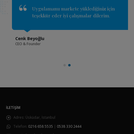
Uygulamamı markete yüklediğiniz için
teşekkür eder iyi çalışmalar dilerim.
Cenk Beyoğlu
CEO & Founder
İLETIŞIM
Adres:
Üsküdar, İstanbul
Telefon:
0216 658 5535
|
0538 330 2444
Email:
destek@akinmedya.com.tr