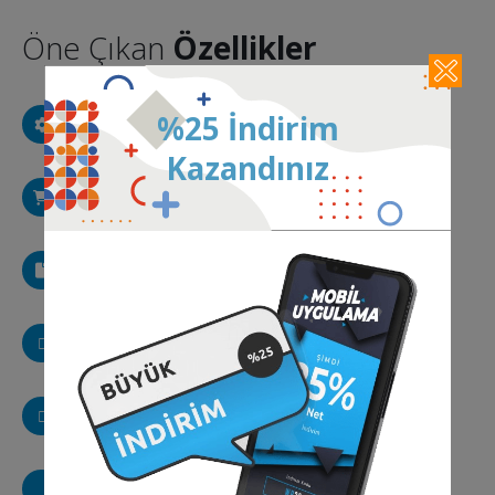
Öne Çıkan
Özellikler
Ayarlar
%25 İndirim
Mobil uygulama içi ayar paneli
Kazandınız
E-Ticaret
Eticaret siteniz için uygulama
Mobil Reklamlar
Google Ads, AdMob reklamları
WordPress Uyumlu
WordPress siteleriniz için mobil uygulama
Google Analitik
Google Analytics kodu entegrasyonu
Haber Sitesi