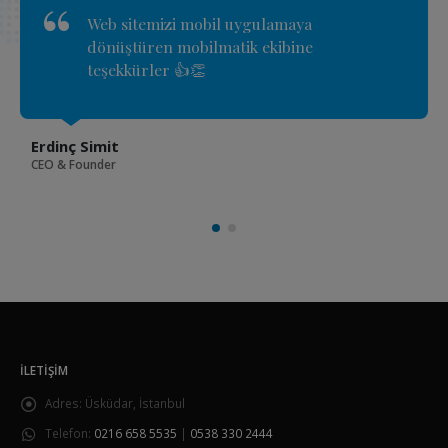
Uygulamamı markete yüklediğiniz için
teşekkür eder iyi çalışmalar dilerim.
Cenk Beyoğlu
CEO & Founder
İLETIŞIM
Adres:
Üsküdar, İstanbul
Telefon:
0216 658 5535
|
0538 330 2444
Email:
destek@akinmedya.com.tr