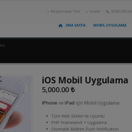
Responsive Test
İncele
0538 330 24
ANA SAYFA
MOBIL UYGULAMA
AMA
iOS Mobil Uygulama
5,000.00
₺
iPhone
ve
iPad
için Mobil Uygulama
Tüm Web Siteleri ile Uyumlu
PHP Framework + Uygulama
Otomatik Bildirim Push Notification