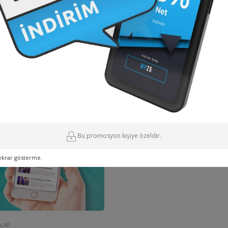
re farklı görüntüler olacaktır iletişim sayfamızdan bilgi alabilirsiniz.
Bu promosyon kişiye özeldir.
ekrar gösterme.
LAR