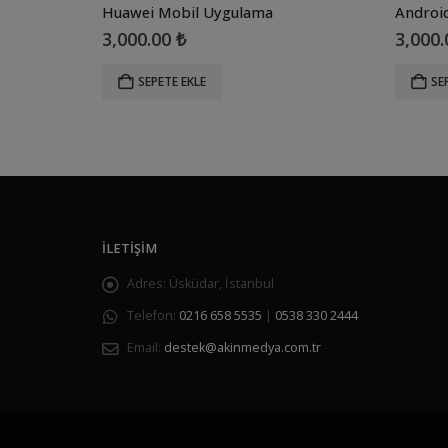
Huawei Mobil Uygulama
Androi
3,000.00
₺
3,000
SEPETE EKLE
SE
İLETIŞIM
Adres:
Üsküdar, İstanbul
Telefon:
0216 658 5535
|
0538 330 2444
Email:
destek@akinmedya.com.tr