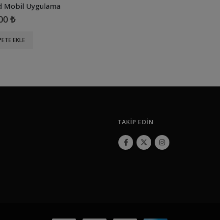
d Mobil Uygulama
.00
₺
PETE EKLE
TAKIP EDIN