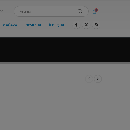
0
44
MAĞAZA
HESABIM
İLETIŞIM