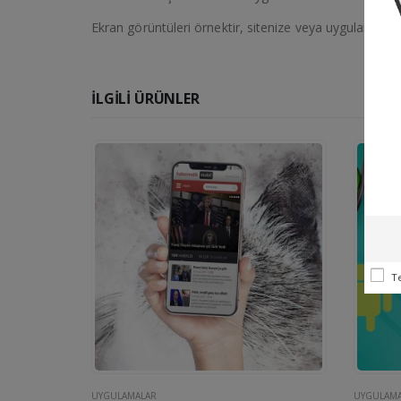
Ekran görüntüleri örnektir, sitenize veya uygulamaya gö
İLGILI ÜRÜNLER
T
UYGULAMALAR
UYGULAMA