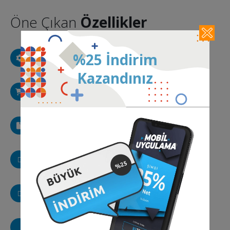
Öne Çıkan
Özellikler
Ayarlar
%25 İndirim
Mobil uygulama içi ayar paneli
Kazandınız
E-Ticaret
Eticaret siteniz için uygulama
Mobil Reklamlar
Google Ads, AdMob reklamları
WordPress Uyumlu
WordPress siteleriniz için mobil uygulama
Google Analitik
Google Analytics kodu entegrasyonu
Haber Sitesi