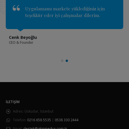
Uygulamamı markete yüklediğiniz için
teşekkür eder iyi çalışmalar dilerim.
Cenk Beyoğlu
CEO & Founder
İLETIŞIM
Adres:
Üsküdar, İstanbul
Telefon:
0216 658 5535
|
0538 330 2444
Email:
destek@akinmedya.com.tr