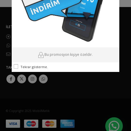
İLETIŞIM
Adres:
Üsküdar, İstanbul
Telefon:
0216 658 5535
|
0538 330 2444
Email:
destek@akinmedya.com.tr
Bu promosyon kişiye özeldir.
Tekrar gösterme.
TAKIP EDIN
© Copyright 2025 MobilMatik