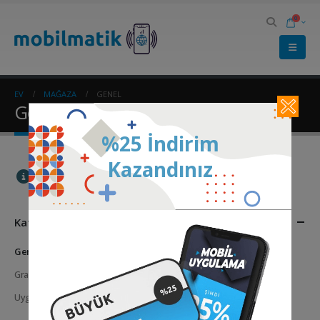
0
EV
MAĞAZA
GENEL
Genel
%25 İndirim
Kazandınız
Seçiminizle eşleşen ürün bulunamadı.
Kategoriler
Genel
(0)
Grafik Tasarım
(1)
Uygulamalar
(3)