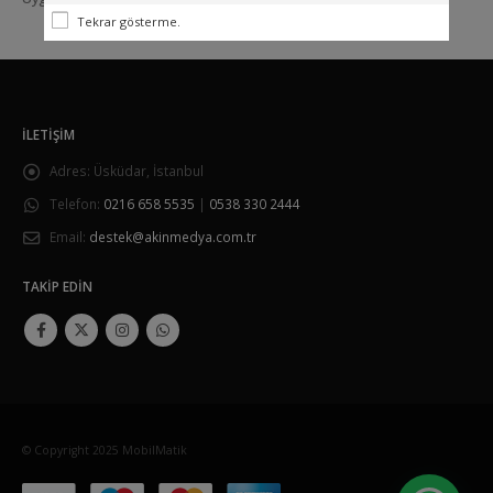
Tekrar gösterme.
İLETIŞIM
Adres:
Üsküdar, İstanbul
Telefon:
0216 658 5535
|
0538 330 2444
Email:
destek@akinmedya.com.tr
TAKIP EDIN
© Copyright 2025 MobilMatik