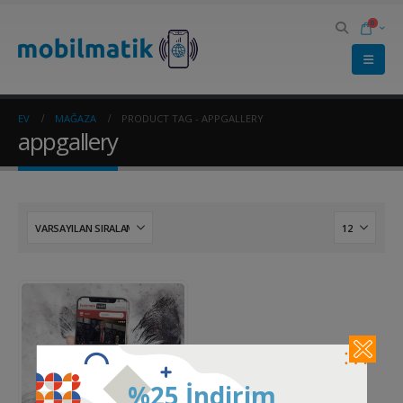
0
EV
MAĞAZA
PRODUCT TAG -
APPGALLERY
appgallery
%25 İndirim