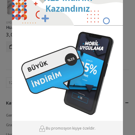
Kazandınız
UYGULAMALAR
Huawei Mobil Uygulama
3,000.00
₺
Kategoriler
Genel
(0)
Grafik Tasarım
(1)
Bu promosyon kişiye özeldir.
Uygulamalar
(3)